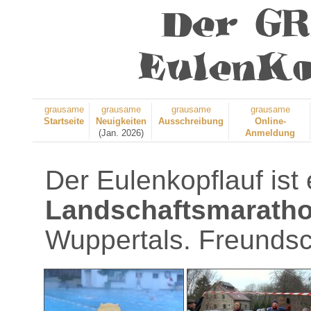
Der G
EulenKo
grausame
grausame
grausame
grausame
Startseite
Neuigkeiten
Ausschreibung
Online-
(Jan. 2026)
Anmeldung
Der Eulenkopflauf ist 
Landschaftsmarath
Wuppertals. Freundsc