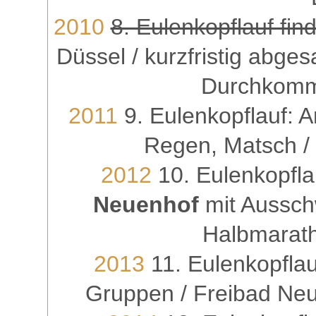
2010
8. Eulenkopflauf fin
Düssel / kurzfristig abge
Durchkomme
2011
9. Eulenkopflauf: 
Regen, Matsch / i
2012
10. Eulenkopfla
Neuenhof
mit Aussch
Halbmarath
2013
11. Eulenkopflau
Gruppen / Freibad Neu