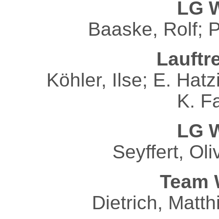
LG W
Baaske, Rolf; 
Lauftr
Köhler, Ilse; E. Hat
K. 
LG W
Seyffert, Oli
Team 
Dietrich, Matt