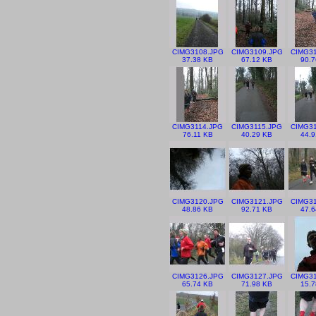
CIMG3108.JPG
CIMG3109.JPG
CIMG31
37.38 KB
67.12 KB
90.7
CIMG3114.JPG
CIMG3115.JPG
CIMG31
76.11 KB
40.29 KB
44.9
CIMG3120.JPG
CIMG3121.JPG
CIMG31
48.86 KB
92.71 KB
47.6
CIMG3126.JPG
CIMG3127.JPG
CIMG31
65.74 KB
71.98 KB
15.7