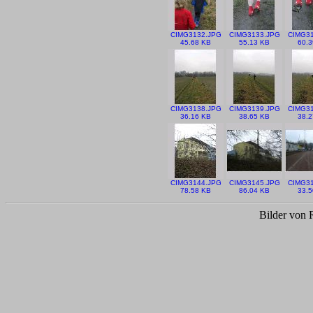
CIMG3132.JPG
CIMG3133.JPG
CIMG31
45.68 KB
55.13 KB
60.3
CIMG3138.JPG
CIMG3139.JPG
CIMG31
36.16 KB
38.65 KB
38.2
CIMG3144.JPG
CIMG3145.JPG
CIMG31
78.58 KB
86.04 KB
33.5
Bilder von 