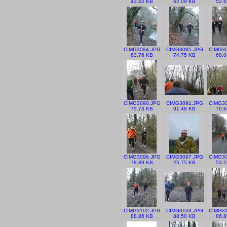
43.42 KB
62.09 KB
52.6
CIMG3084.JPG
CIMG3085.JPG
CIMG30
63.76 KB
74.75 KB
68.0
CIMG3090.JPG
CIMG3091.JPG
CIMG30
75.73 KB
91.48 KB
70.6
CIMG3096.JPG
CIMG3097.JPG
CIMG30
78.89 KB
25.75 KB
53.5
CIMG3102.JPG
CIMG3103.JPG
CIMG31
88.86 KB
88.50 KB
86.8